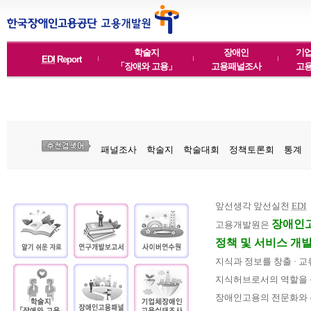
학술지
장애인
기
EDI
Report
「장애와 고용」
고용패널조사
고
패널조사
학술지
학술대회
정책토론회
통계
앞선생각 앞선실천
EDI
알기 쉬운 자
연구개발 보
사이버 연수
장애인고
고용개발원은
료
고서
원
정책 및 서비스 개
지식과 정보를 창출 · 
학술지 "장애
장애인 고용
기업체 장애
지식허브로서의 역할을
와 고용"
패널
인고용 실태
장애인고용의 전문화와 
조사